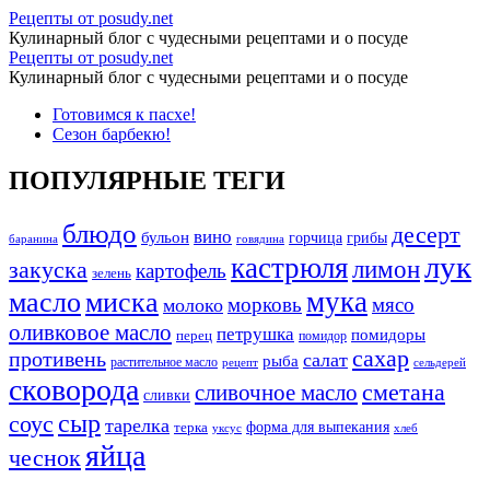
Печеня
Рецепты от posudy.net
Кулинарный блог с чудесными рецептами и о посуде
з
Печеня
Рецепты от posudy.net
телятини
Кулинарный блог с чудесными рецептами и о посуде
з
de
Перейти
Готовимся к пасхе!
телятини
к
Сезон барбекю!
Larrivaux
de
содержимому
-
Larrivaux
ПОПУЛЯРНЫЕ ТЕГИ
Рецепты
-
от
блюдо
десерт
Рецепты
вино
бульон
грибы
горчица
баранина
говядина
posudy.net
лук
кастрюля
от
лимон
закуска
картофель
зелень
posudy.net
мука
масло
миска
морковь
мясо
молоко
оливковое масло
петрушка
помидоры
перец
помидор
сахар
противень
салат
рыба
растительное масло
сельдерей
рецепт
сковорода
сливочное масло
сметана
сливки
сыр
соус
тарелка
форма для выпекания
терка
уксус
хлеб
яйца
чеснок