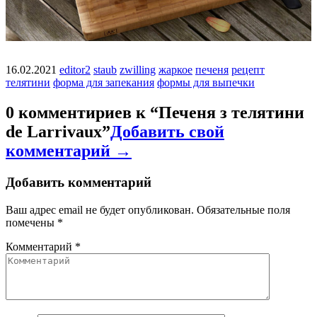
16.02.2021
editor2
staub
zwilling
жаркое
печеня
рецепт
телятини
форма для запекания
формы для выпечки
0 комментириев к “
Печеня з телятини
de Larrivaux
”
Добавить свой
комментарий →
Добавить комментарий
Ваш адрес email не будет опубликован.
Обязательные поля
помечены
*
Комментарий
*