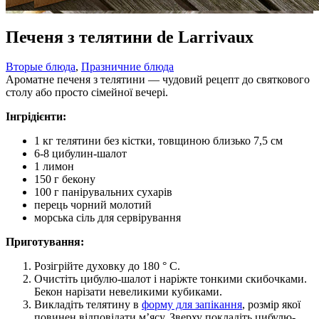
Печеня з телятини de Larrivaux
Вторые блюда
,
Празничние блюда
Ароматне печеня з телятини — чудовий рецепт до святкового
столу або просто сімейної вечері.
Інгрідієнти:
1 кг телятини без кістки, товщиною близько 7,5 см
6-8 цибулин-шалот
1 лимон
150 г бекону
100 г панірувальних сухарів
перець чорний молотий
морська сіль для сервірування
Приготування:
Розігрійте духовку до 180 ° C.
Очистіть цибулю-шалот і наріжте тонкими скибочками.
Бекон нарізати невеликими кубиками.
Викладіть телятину в
форму для запікання
, розмір якої
повинен відповідати м’ясу. Зверху покладіть цибулю-