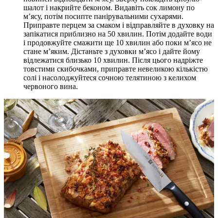
шалот і накрийте беконом. Видавіть сок лимону по
м’ясу, потім посипте панірувальними сухарями.
Приправте перцем за смаком і відправляйте в духовку на
запікатися приблизно на 50 хвилин. Потім додайте води
і продовжуйте смажити ще 10 хвилин або поки м’ясо не
стане м’яким. Дістаньте з духовки м’ясо і дайте йому
відлежатися близько 10 хвилин. Після цього надріжте
товстими скибочками, приправте невеликою кількістю
солі і насолоджуйтеся сочною телятиною з келихом
червоного вина.