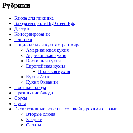
Рубрики
Блюда для пикника
Блюда на гриле Big Green Egg
Десерты
Консервирование
Напитки
Национальная кухня стран мира
Американская кухня
Африканская кухня
Восточная кухня
Европейская кухня
Польская кухня
Кухня Азии
Кухня Океании
Постные блюда
Празничние блюда
Соусы
Супы
Эксклюзивные рецепты со швейцарскими сырами
Вторые блюда
Закуски
Салаты