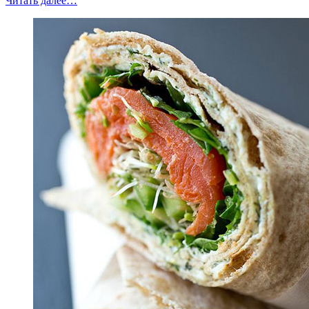
Читать далее
…
палочки”