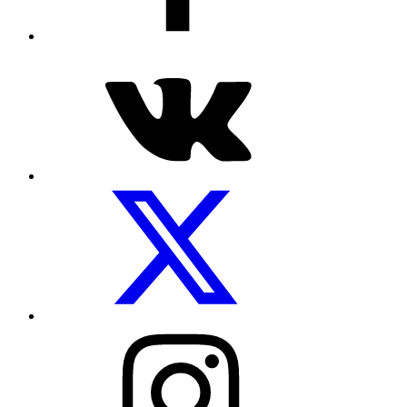
Посуды.net
ВКонтакте
Мы
на
Twitter
Посуды.net
в
Instagram