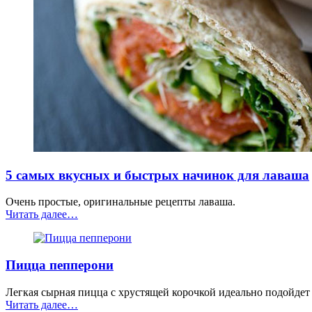
5 самых вкусных и быстрых начинок для лаваша
Очень простые, оригинальные рецепты лаваша.
“5
Читать далее
…
самых
вкусных
и
Пицца пепперони
быстрых
начинок
для
Легкая сырная пицца с хрустящей корочкой идеально подойдет
лаваша”
“Пицца
Читать далее
…