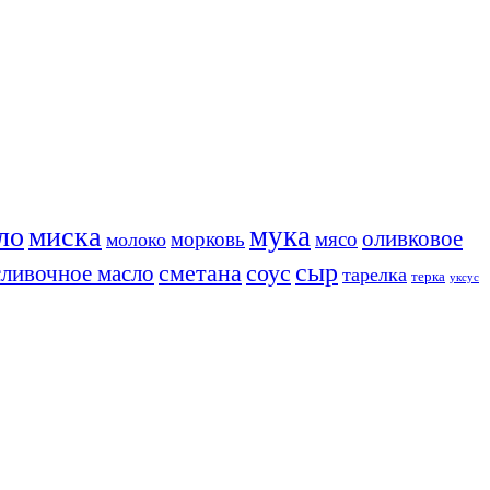
мука
ло
миска
оливковое
морковь
мясо
молоко
сыр
соус
сливочное масло
сметана
тарелка
терка
уксус