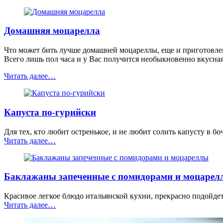
пепперони”
Домашняя моцарелла
Что может бить лучше домашней моцареллы, еще и приготовле
Всего лишь пол часа и у Вас получится необыкновенно вкусная
“Домашняя
Читать далее
…
моцарелла”
Капуста по-гурийски
Для тех, кто любит остренькое, и не любит солить капусту в б
“Капуста
Читать далее
…
по-
гурийски”
Баклажаны запеченные с помидорами и моцарел
Красивое легкое блюдо итальянской кухни, прекрасно подойдет
“Баклажаны
Читать далее
…
запеченные
с