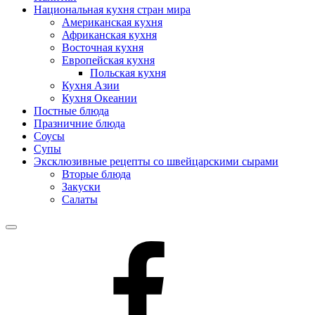
Национальная кухня стран мира
Американская кухня
Африканская кухня
Восточная кухня
Европейская кухня
Польская кухня
Кухня Азии
Кухня Океании
Постные блюда
Празничние блюда
Соусы
Супы
Эксклюзивные рецепты со швейцарскими сырами
Вторые блюда
Закуски
Салаты
Меню
Рецепты
на
facebook