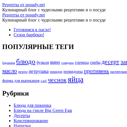
Архивы
Рецепты от posudy.net
Кулинарный блог с чудесными рецептами и о посуде
закуска
Архивы
Рецепты от posudy.net
-
Кулинарный блог с чудесными рецептами и о посуде
закуска
Рецепты
Перейти
Готовимся к пасхе!
-
к
Сезон барбекю!
от
Рецепты
содержимому
posudy.net
от
ПОПУЛЯРНЫЕ ТЕГИ
posudy.net
блюдо
десерт
за
вино
бульон
грибы
горчица
баранина
говядина
масло
противень
петрушка
помидоры
перец
растительн
помидор
яйца
чеснок
форма для выпекания
хлеб
Рубрики
Блюда для пикника
Блюда на гриле Big Green Egg
Десерты
Консервирование
Напитки