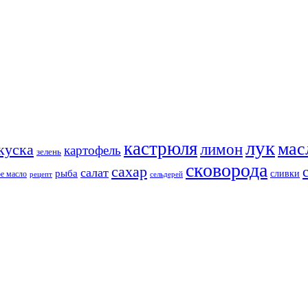
лук
кастрюля
мас
лимон
куска
картофель
зелень
сковорода
сахар
салат
рыба
сливки
ое масло
сельдерей
рецепт