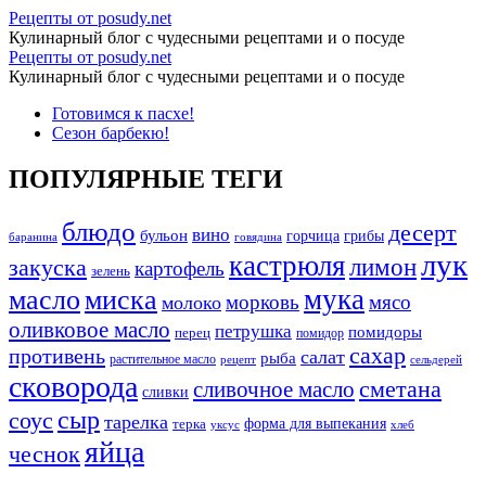
Архивы
Рецепты от posudy.net
Кулинарный блог с чудесными рецептами и о посуде
зелень
Архивы
Рецепты от posudy.net
-
Кулинарный блог с чудесными рецептами и о посуде
зелень
Рецепты
Перейти
Готовимся к пасхе!
-
к
Сезон барбекю!
от
Рецепты
содержимому
posudy.net
от
ПОПУЛЯРНЫЕ ТЕГИ
posudy.net
блюдо
десерт
вино
бульон
грибы
горчица
баранина
говядина
лук
кастрюля
лимон
закуска
картофель
зелень
мука
масло
миска
морковь
мясо
молоко
оливковое масло
петрушка
помидоры
перец
помидор
сахар
противень
салат
рыба
растительное масло
сельдерей
рецепт
сковорода
сливочное масло
сметана
сливки
сыр
соус
тарелка
форма для выпекания
терка
уксус
хлеб
яйца
чеснок