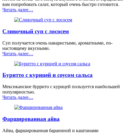
вам попробовать салат, который очень быстро готовится.
“Овощной
Читать далее
…
салат
с
пастой
Сливочный суп с лососем
и
тунцом”
Суп получается очень наваристыми, ароматными, по-
настоящему вкусными.
“Сливочный
Читать далее
…
суп
с
лососем”
Буритто с курицей и соусом сальса
Мексиканское буррито с курицей пользуется наибольшей
популярностью.
“Буритто
Читать далее
…
с
курицей
и
Фаршированная айва
соусом
сальса”
Айва, фаршированная бараниной и каштанами