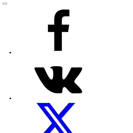
Меню
Рецепты
на
facebook
Посуды.net
ВКонтакте
Мы
на
Twitter