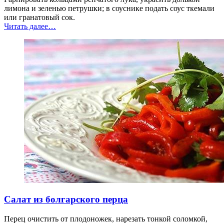
лимона и зеленью петрушки; в соуснике подать соус ткемали
или гранатовый сок.
“Рыба,
Читать далее
…
жаренная
на
вертеле”
Салат из болгарского перца
Перец очистить от плодоножек, нарезать тонкой соломкой,