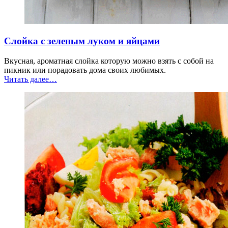
Слойка с зеленым луком и яйцами
Вкусная, ароматная слойка которую можно взять с собой на
пикник или порадовать дома своих любимых.
“Слойка
Читать далее
…
с
зеленым
луком
и
яйцами”