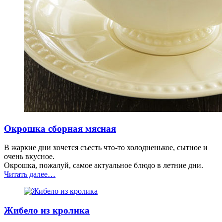
Окрошка сборная мясная
В жаркие дни хочется съесть что-то холодненькое, сытное и
очень вкусное.
Окрошка, пожалуй, самое актуальное блюдо в летние дни.
“Окрошка
Читать далее
…
сборная
мясная”
Жибело из кролика