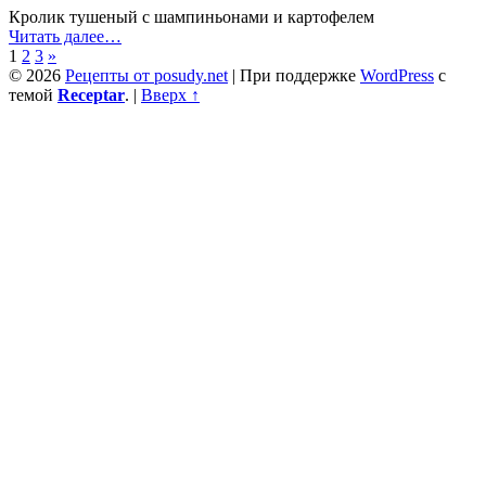
Кролик тушеный с шампиньонами и картофелем
“Жибело
Читать далее
…
из
1
2
3
»
кролика”
© 2026
Рецепты от posudy.net
|
При поддержке
WordPress
с
темой
Receptar
.
|
Вверх ↑