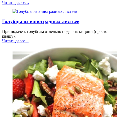
“Фаршированная
Читать далее
…
айва”
Голубцы из виноградных листьев
При подаче к голубцам отдельно подавать мацони (просто
квашу).
“Голубцы
Читать далее
…
из
виноградных
листьев”