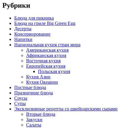
Рубрики
Блюда для пикника
Блюда на гриле Big Green Egg
Десерты
Консервирование
Напитки
Национальная кухня стран мира
Американская кухня
Африканская кухня
Восточная кухня
Европейская кухня
Польская кухня
Кухня Азии
Кухня Океании
Постные блюда
Празничние блюда
Соусы
Супы
Эксклюзивные рецепты со швейцарскими сырами
Вторые блюда
Закуски
Салаты