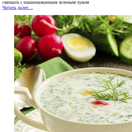
смешать с нашинкованным зеленым луком
“Салат
Читать далее
…
из
болгарского
перца”