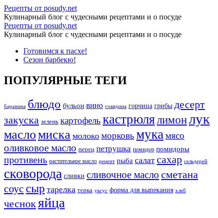
Архивы
Рецепты от posudy.net
Кулинарный блог с чудесными рецептами и о посуде
Блюда
Архивы
Рецепты от posudy.net
для
Кулинарный блог с чудесными рецептами и о посуде
Блюда
пикника
Перейти
Готовимся к пасхе!
для
к
Сезон барбекю!
-
пикника
содержимому
Рецепты
-
ПОПУЛЯРНЫЕ ТЕГИ
от
Рецепты
posudy.net
блюдо
десерт
от
вино
бульон
грибы
горчица
баранина
говядина
лук
кастрюля
posudy.net
лимон
закуска
картофель
зелень
мука
масло
миска
морковь
мясо
молоко
оливковое масло
петрушка
помидоры
перец
помидор
сахар
противень
салат
рыба
растительное масло
сельдерей
рецепт
сковорода
сливочное масло
сметана
сливки
сыр
соус
тарелка
форма для выпекания
терка
уксус
хлеб
яйца
чеснок