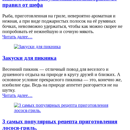
правил от шефа
Рыба, приготовленная на гриле, невероятно ароматная и
нежная, а при виде поджаристых полосок на её румяных
бочках, невозможно удержаться, чтобы как можно скорее не
попробовать её нежнейшую и сочную мякоть.
“Как
Читать далее
…
готовить
рыбу
на
Закуски для пикника
мангале
или
гриле:
Весенний пикник — отличный повод для веселого и
10
душевного отдыха на природе в кругу друзей и близких. А
правил
основное условие прекрасного пикника — это, конечно же,
от
изобилие еды. Ведь на природе аппетит разгорается не на
шефа”
шутку.
“Закуски
Читать далее
…
для
пикника”
3 самых популярных рецепта приготовления
лосося-гриль.