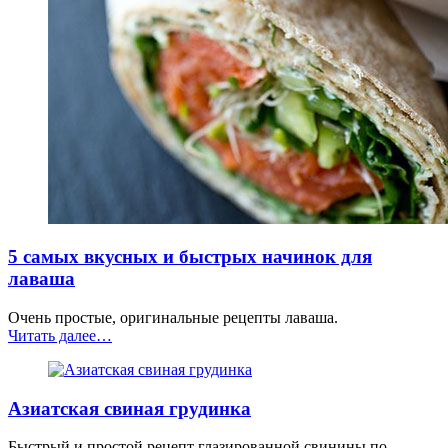
5 самых вкусных и быстрых начинок для
лаваша
Очень простые, оригинальные рецепты лаваша.
“5
Читать далее
…
самых
вкусных
и
Азиатская свиная грудинка
быстрых
начинок
для
Быстрый и простой рецепт глазированной свинины по-