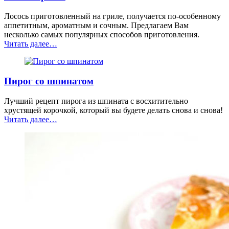
Лосось приготовленный на гриле, получается по-особенному
аппетитным, ароматным и сочным. Предлагаем Вам
несколько самых популярных способов приготовления.
“3
Читать далее
…
самых
популярных
рецепта
Пирог со шпинатом
приготовления
лосося-
гриль.”
Лучший рецепт пирога из шпината с восхитительно
хрустящей корочкой, который вы будете делать снова и снова!
“Пирог
Читать далее
…
со
шпинатом”