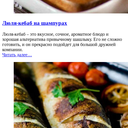
Люля-кебаб на шампурах
Люля-кебаб – это вкусное, сочное, ароматное блюдо и
хорошая альтернатива привычному шашлыку. Его не сложно
готовить, и он прекрасно подойдет для большой дружней
компании.
“Люля-
Читать далее
…
кебаб
на
шампурах”