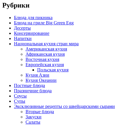
Рубрики
Блюда для пикника
Блюда на гриле Big Green Egg
Десерты
Консервирование
Напитки
Национальная кухня стран мира
Американская кухня
Африканская кухня
Восточная кухня
Европейская кухня
Польская кухня
Кухня Азии
Кухня Океании
Постные блюда
Празничние блюда
Соусы
Супы
Эксклюзивные рецепты со швейцарскими сырами
Вторые блюда
Закуски
Салаты