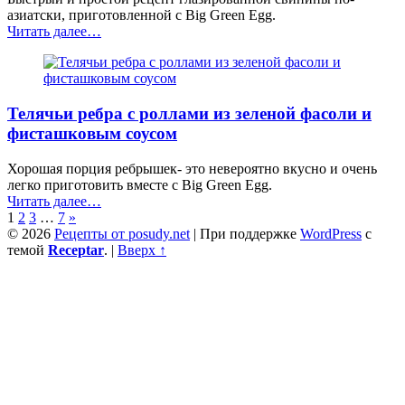
лаваша”
азиатски, приготовленной с Big Green Egg.
“Азиатская
Читать далее
…
свиная
грудинка”
Телячьи ребра с роллами из зеленой фасоли и
фисташковым соусом
Хорошая порция ребрышек- это невероятно вкусно и очень
легко приготовить вместе с Big Green Egg.
“Телячьи
Читать далее
…
ребра
1
2
3
…
7
»
с
© 2026
Рецепты от posudy.net
|
При поддержке
WordPress
с
роллами
темой
Receptar
.
|
Вверх ↑
из
зеленой
фасоли
и
фисташковым
соусом”