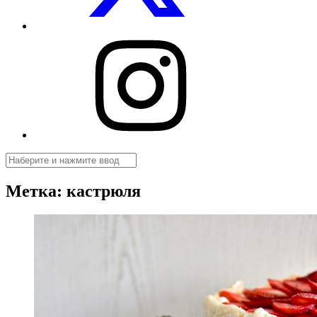
Посуды.net
в
Instagram
Поиск
Метка:
кастрюля