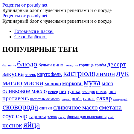
Архивы
Рецепты от posudy.net
Кулинарный блог с чудесными рецептами и о посуде
кастрюля
Архивы
Рецепты от posudy.net
-
Кулинарный блог с чудесными рецептами и о посуде
кастрюля
Рецепты
Перейти
Готовимся к пасхе!
-
к
Сезон барбекю!
от
Рецепты
содержимому
posudy.net
от
ПОПУЛЯРНЫЕ ТЕГИ
posudy.net
блюдо
десерт
вино
бульон
грибы
горчица
баранина
говядина
лук
кастрюля
лимон
закуска
картофель
зелень
мука
масло
миска
морковь
мясо
молоко
оливковое масло
петрушка
помидоры
перец
помидор
сахар
противень
салат
рыба
растительное масло
сельдерей
рецепт
сковорода
сливочное масло
сметана
сливки
сыр
соус
тарелка
форма для выпекания
терка
уксус
хлеб
яйца
чеснок