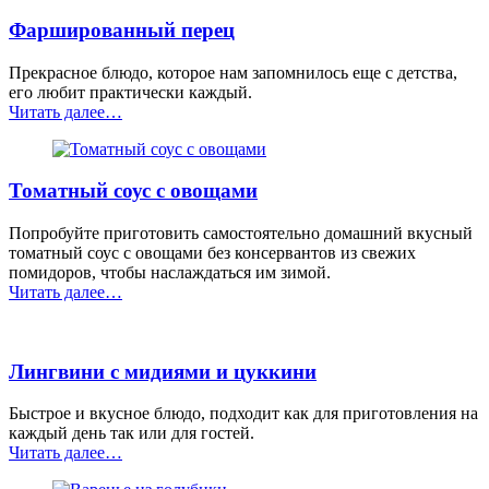
крупы
Фаршированный перец
под
ягодным
сиропом”
Прекрасное блюдо, которое нам запомнилось еще с детства,
его любит практически каждый.
“Фаршированный
Читать далее
…
перец”
Томатный соус с овощами
Попробуйте приготовить самостоятельно домашний вкусный
томатный соус с овощами без консервантов из свежих
помидоров, чтобы наслаждаться им зимой.
“Томатный
Читать далее
…
соус
с
овощами”
Лингвини с мидиями и цуккини
Быстрое и вкусное блюдо, подходит как для приготовления на
каждый день так или для гостей.
“Лингвини
Читать далее
…
с