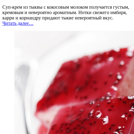
Суп-крем из тыквы с кокосовым молоком получается густым,
кремовым и невероятно ароматным. Нотки свежего имбиря,
карри и кориандру придают тыкве невероятный вкус.
“Тыквенный
Читать далее
…
суп
с
кокосовым
молоком”