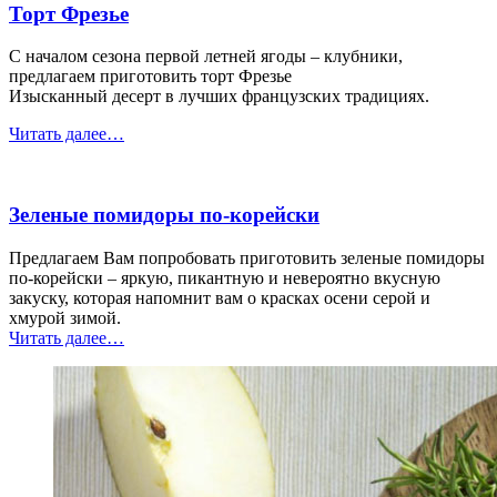
Торт Фрезье
С началом сезона первой летней ягоды – клубники,
предлагаем приготовить торт Фрезье
Изысканный десерт в лучших французских традициях.
“Торт
Читать далее
…
Фрезье”
Зеленые помидоры по-корейски
Предлагаем Вам попробовать приготовить зеленые помидоры
по-корейски – яркую, пикантную и невероятно вкусную
закуску, которая напомнит вам о красках осени серой и
хмурой зимой.
“Зеленые
Читать далее
…
помидоры
по-
корейски”