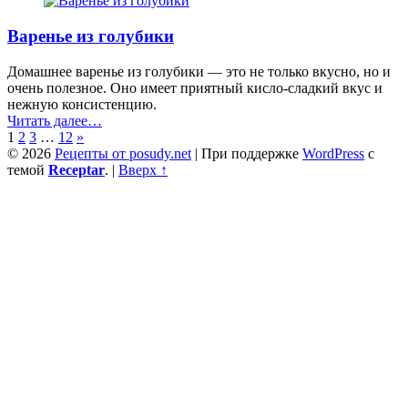
мидиями
и
Варенье из голубики
цуккини”
Домашнее варенье из голубики — это не только вкусно, но и
очень полезное. Оно имеет приятный кисло-сладкий вкус и
нежную консистенцию.
“Варенье
Читать далее
…
из
1
2
3
…
12
»
голубики”
© 2026
Рецепты от posudy.net
|
При поддержке
WordPress
с
темой
Receptar
.
|
Вверх ↑