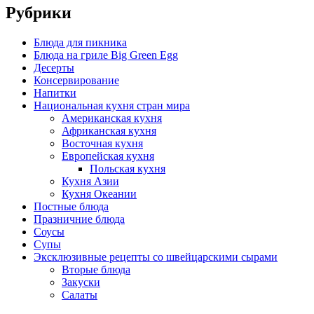
Рубрики
Блюда для пикника
Блюда на гриле Big Green Egg
Десерты
Консервирование
Напитки
Национальная кухня стран мира
Американская кухня
Африканская кухня
Восточная кухня
Европейская кухня
Польская кухня
Кухня Азии
Кухня Океании
Постные блюда
Празничние блюда
Соусы
Супы
Эксклюзивные рецепты со швейцарскими сырами
Вторые блюда
Закуски
Салаты