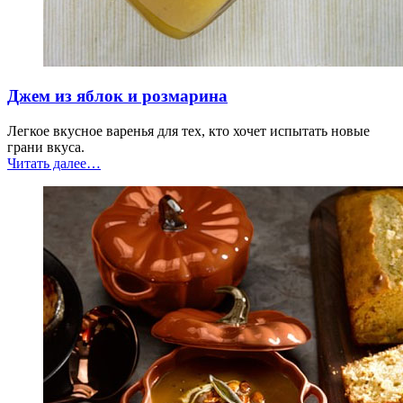
Джем из яблок и розмарина
Легкое вкусное варенья для тех, кто хочет испытать новые
грани вкуса.
“Джем
Читать далее
…
из
яблок
и
розмарина”