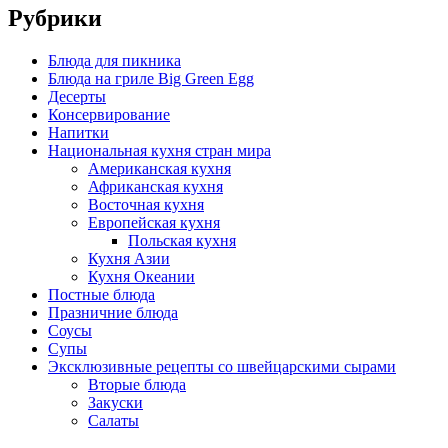
Рубрики
Блюда для пикника
Блюда на гриле Big Green Egg
Десерты
Консервирование
Напитки
Национальная кухня стран мира
Американская кухня
Африканская кухня
Восточная кухня
Европейская кухня
Польская кухня
Кухня Азии
Кухня Океании
Постные блюда
Празничние блюда
Соусы
Супы
Эксклюзивные рецепты со швейцарскими сырами
Вторые блюда
Закуски
Салаты