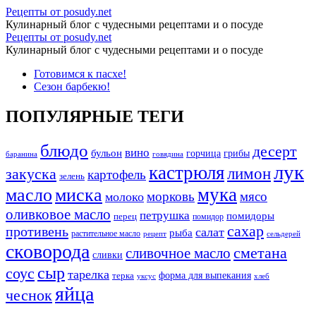
Архивы
Рецепты от posudy.net
Кулинарный блог с чудесными рецептами и о посуде
сливочное
Архивы
Рецепты от posudy.net
масло
Кулинарный блог с чудесными рецептами и о посуде
сливочное
-
Перейти
Готовимся к пасхе!
масло
к
Сезон барбекю!
Рецепты
-
содержимому
от
Рецепты
ПОПУЛЯРНЫЕ ТЕГИ
posudy.net
от
блюдо
десерт
posudy.net
вино
бульон
грибы
горчица
баранина
говядина
лук
кастрюля
лимон
закуска
картофель
зелень
мука
масло
миска
морковь
мясо
молоко
оливковое масло
петрушка
помидоры
перец
помидор
сахар
противень
салат
рыба
растительное масло
сельдерей
рецепт
сковорода
сливочное масло
сметана
сливки
сыр
соус
тарелка
форма для выпекания
терка
уксус
хлеб
яйца
чеснок