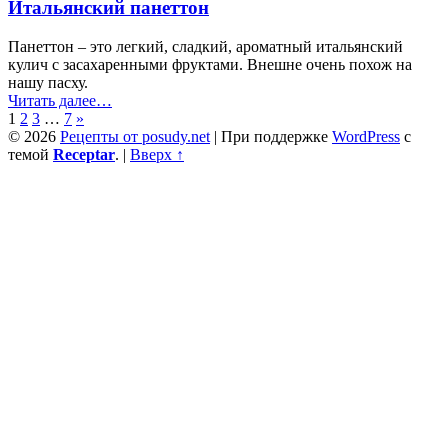
Итальянский панеттон
ветчиной
в
сырном
Панеттон – это легкий, сладкий, ароматный итальянский
соусе”
кулич с засахаренными фруктами. Внешне очень похож на
нашу пасху.
“Итальянский
Читать далее
…
панеттон”
1
2
3
…
7
»
© 2026
Рецепты от posudy.net
|
При поддержке
WordPress
с
темой
Receptar
.
|
Вверх ↑