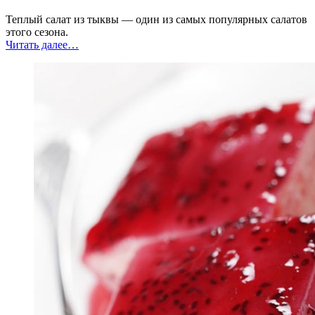
Теплый салат из тыквы — один из самых популярных салатов
этого сезона.
“Теплый
Читать далее
…
салат
из
тыквы,
грибов
и
красного
лука”