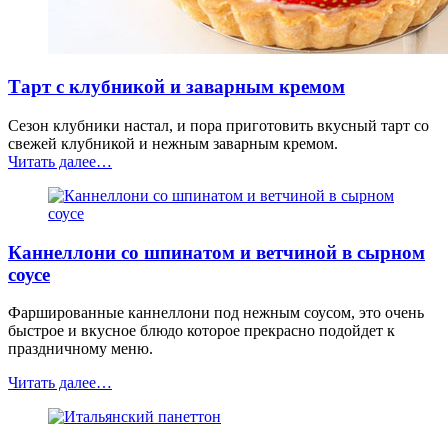
Тарт с клубникой и заварным кремом
Сезон клубники настал, и пора приготовить вкусный тарт со
свежей клубникой и нежным заварным кремом.
“Тарт
Читать далее
…
с
клубникой
и
заварным
Каннеллони со шпинатом и ветчиной в сырном
кремом”
соусе
Фаршированные каннеллони под нежным соусом, это очень
быстрое и вкусное блюдо которое прекрасно подойдет к
праздничному меню.
“Каннеллони
Читать далее
…
со
шпинатом
и