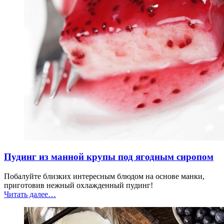
Пудинг из манной крупы под ягодным сиропом
Побалуйте близких интересным блюдом на основе манки,
приготовив нежный охлажденный пудинг!
“Пудинг
Читать далее
…
из
манной
крупы