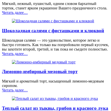
Мягкий, нежный, пушистый, одним словом бархатный
тортик, станет ярким украшение Вашего праздничного стола.
“Красный
Читать далее
…
бархатный
тортик”
Шоколадная салями с фисташками и клюквой
Шоколадная салями — это удовольствие, которое легко и
быстро готовить. Как только вы попробовали первый кусочек,
вы захотите второй, третий, и так пока не съедите полностью.
“Шоколадная
Читать далее
…
салями
с
фисташками
Лимонно-имбирный медовый торт
и
клюквой”
Мягкий и ароматный торт, насыщенный лимонно-медовым
сиропом.
“Лимонно-
Читать далее
…
имбирный
медовый
торт”
Теплый салат из тыквы, грибов и красного лука