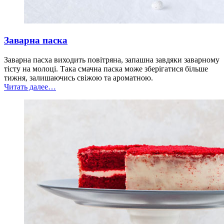
Заварна паска
Заварна пасха виходить повітряна, запашна завдяки заварному
тісту на молоці. Така смачна паска може зберігатися більше
тижня, залишаючись свіжою та ароматною.
“Заварна
Читать далее
…
паска”