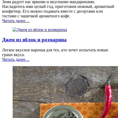
Зима радует нас яркими и вкусными мандаринами.
Насладитесь ими целый год, приготовив нежный, ароматный
конфитюр. Его можно подавать вместе с десертами или
тостами с чашечкой ароматного кофе.
“Конфитюр
Читать далее
…
из
мандаринов”
Джем из яблок и розмарина
Легкое вкусное варенья для тех, кто хочет испытать новые
грани вкуса.
“Джем
Читать далее
…
из
яблок
и
розмарина”