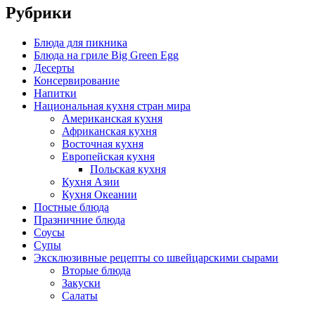
Рубрики
Блюда для пикника
Блюда на гриле Big Green Egg
Десерты
Консервирование
Напитки
Национальная кухня стран мира
Американская кухня
Африканская кухня
Восточная кухня
Европейская кухня
Польская кухня
Кухня Азии
Кухня Океании
Постные блюда
Празничние блюда
Соусы
Супы
Эксклюзивные рецепты со швейцарскими сырами
Вторые блюда
Закуски
Салаты