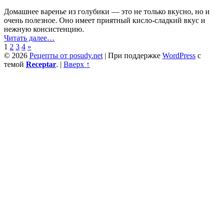
Домашнее варенье из голубики — это не только вкусно, но и
очень полезное. Оно имеет приятный кисло-сладкий вкус и
нежную консистенцию.
“Варенье
Читать далее
…
из
1
2
3
4
»
голубики”
© 2026
Рецепты от posudy.net
|
При поддержке
WordPress
с
темой
Receptar
.
|
Вверх ↑