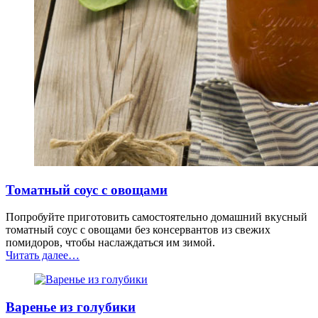
Томатный соус с овощами
Попробуйте приготовить самостоятельно домашний вкусный
томатный соус с овощами без консервантов из свежих
помидоров, чтобы наслаждаться им зимой.
“Томатный
Читать далее
…
соус
с
овощами”
Варенье из голубики