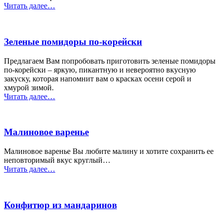
“Яблочный
Читать далее
…
джем”
Зеленые помидоры по-корейски
Предлагаем Вам попробовать приготовить зеленые помидоры
по-корейски – яркую, пикантную и невероятно вкусную
закуску, которая напомнит вам о красках осени серой и
хмурой зимой.
“Зеленые
Читать далее
…
помидоры
по-
корейски”
Малиновое варенье
Малиновое варенье Вы любите малину и хотите сохранить ее
неповторимый вкус круглый…
“Малиновое
Читать далее
…
варенье”
Конфитюр из мандаринов