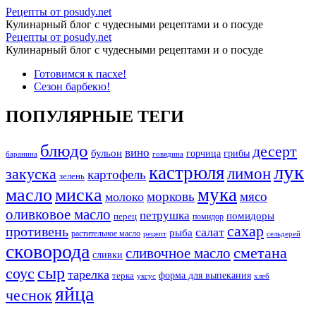
Архивы
Рецепты от posudy.net
Кулинарный блог с чудесными рецептами и о посуде
Консервирование
Архивы
Рецепты от posudy.net
-
Кулинарный блог с чудесными рецептами и о посуде
Консервирование
Рецепты
Перейти
Готовимся к пасхе!
-
к
Сезон барбекю!
от
Рецепты
содержимому
posudy.net
от
ПОПУЛЯРНЫЕ ТЕГИ
posudy.net
блюдо
десерт
вино
бульон
грибы
горчица
баранина
говядина
лук
кастрюля
лимон
закуска
картофель
зелень
мука
масло
миска
морковь
мясо
молоко
оливковое масло
петрушка
помидоры
перец
помидор
сахар
противень
салат
рыба
растительное масло
сельдерей
рецепт
сковорода
сливочное масло
сметана
сливки
сыр
соус
тарелка
форма для выпекания
терка
уксус
хлеб
яйца
чеснок