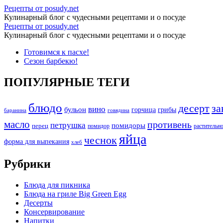
Грушевый
Рецепты от posudy.net
Кулинарный блог с чудесными рецептами и о посуде
пирог
Грушевый
Рецепты от posudy.net
с
Кулинарный блог с чудесными рецептами и о посуде
пирог
абрикосовым
Перейти
Готовимся к пасхе!
с
к
Сезон барбекю!
джемом
абрикосовым
содержимому
и
джемом
ПОПУЛЯРНЫЕ ТЕГИ
миндальным
и
кремом
блюдо
десерт
миндальным
за
вино
бульон
грибы
горчица
баранина
говядина
-
кремом
масло
противень
петрушка
помидоры
перец
растительн
помидор
Рецепты
-
яйца
чеснок
форма для выпекания
от
хлеб
Рецепты
posudy.net
от
Рубрики
posudy.net
Блюда для пикника
Блюда на гриле Big Green Egg
Десерты
Консервирование
Напитки