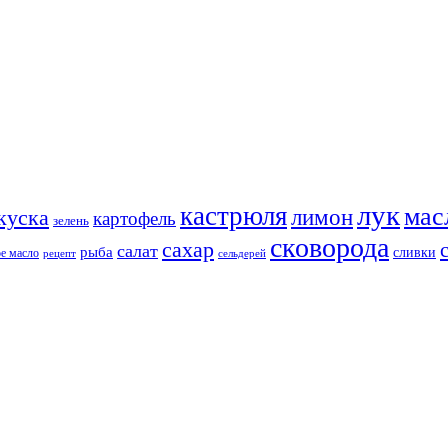
лук
кастрюля
мас
лимон
куска
картофель
зелень
сковорода
сахар
салат
рыба
сливки
ое масло
сельдерей
рецепт