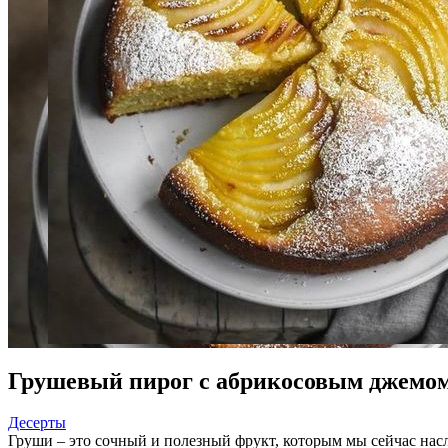
Грушевый пирог с абрикосовым джемо
Десерты
Груши – это сочный и полезный фрукт, которым мы сейчас насл