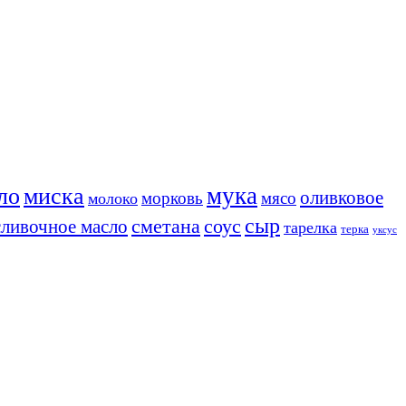
мука
ло
миска
оливковое
морковь
мясо
молоко
сыр
соус
сливочное масло
сметана
тарелка
терка
уксус