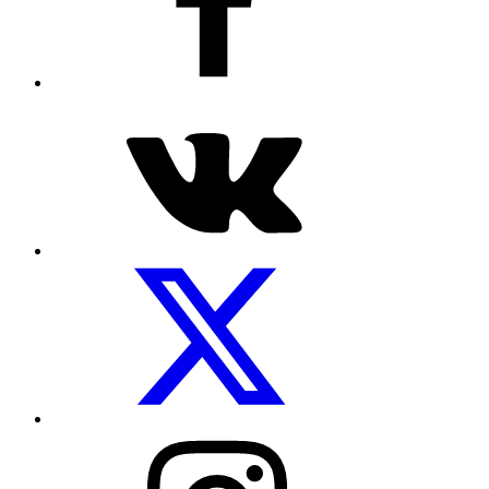
Посуды.net
ВКонтакте
Мы
на
Twitter
Посуды.net
в
Instagram