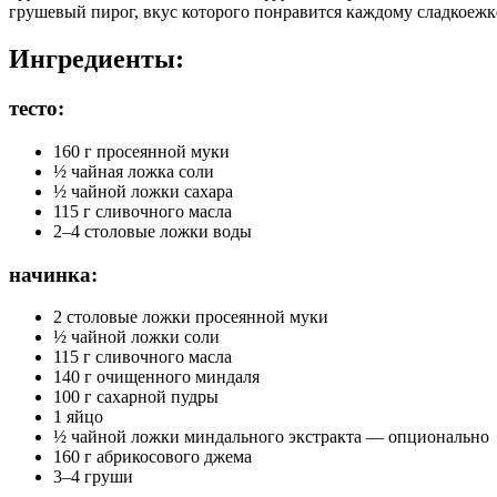
грушевый пирог, вкус которого понравится каждому сладкоежк
Ингредиенты:
тесто:
160 г просеянной муки
½ чайная ложка соли
½ чайной ложки сахара
115 г сливочного масла
2–4 столовые ложки воды
начинка:
2 столовые ложки просеянной муки
½ чайной ложки соли
115 г сливочного масла
140 г очищенного миндаля
100 г сахарной пудры
1 яйцо
½ чайной ложки миндального экстракта — опционально
160 г абрикосового джема
3–4 груши