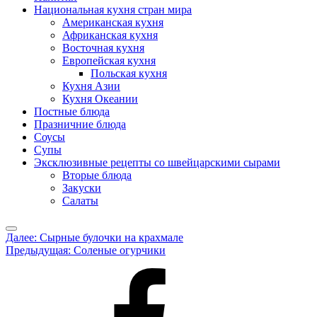
Национальная кухня стран мира
Американская кухня
Африканская кухня
Восточная кухня
Европейская кухня
Польская кухня
Кухня Азии
Кухня Океании
Постные блюда
Празничние блюда
Соусы
Супы
Эксклюзивные рецепты со швейцарскими сырами
Вторые блюда
Закуски
Салаты
Меню
Навигация
Далее:
Сырные булочки на крахмале
Предыдущая:
Соленые огурчики
по
записям
Рецепты
на
facebook