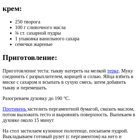
крем:
250 творога
100 г сливочного масла
¾ ст. сахарной пудры
1 упаковка ванильного сахара
семечки жареные
Приготовление:
Приготовление теста: тыкву натереть на мелкой
терке
. Муку
соединить с разрыхлителем, корицей и солью. Яйца взбить в
миске с сахаром и всыпать в сухую смесь, затем добавить
тыкву и перемешать.
Разогреваем духовку до 190 °С.
Противень
застелить пергаментной бумагой, смазать маслом,
потом выложить тесто и выровнять поверхность. Выпекаем в
духовке около 15 минут
На стол застилаем кухонное полотенце, посыпаем пудрой.
Выкладываем готовый рулет (с пергаментом) на него и