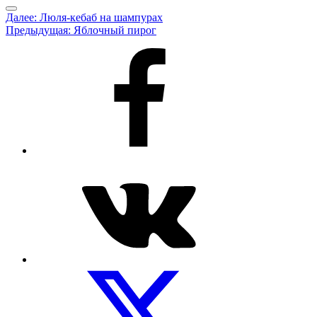
Меню
Навигация
Далее:
Люля-кебаб на шампурах
Предыдущая:
Яблочный пирог
по
записям
Рецепты
на
facebook
Посуды.net
ВКонтакте
Мы
на
Twitter