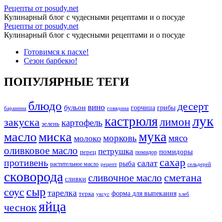
Тыквенный
Рецепты от posudy.net
Кулинарный блог с чудесными рецептами и о посуде
рулет
Тыквенный
Рецепты от posudy.net
с
Кулинарный блог с чудесными рецептами и о посуде
рулет
творожным
Перейти
Готовимся к пасхе!
с
к
Сезон барбекю!
кремом
творожным
содержимому
-
кремом
ПОПУЛЯРНЫЕ ТЕГИ
Рецепты
-
от
блюдо
десерт
Рецепты
вино
бульон
грибы
горчица
баранина
говядина
posudy.net
лук
кастрюля
от
лимон
закуска
картофель
зелень
posudy.net
мука
масло
миска
морковь
мясо
молоко
оливковое масло
петрушка
помидоры
перец
помидор
сахар
противень
салат
рыба
растительное масло
сельдерей
рецепт
сковорода
сливочное масло
сметана
сливки
сыр
соус
тарелка
форма для выпекания
терка
уксус
хлеб
яйца
чеснок