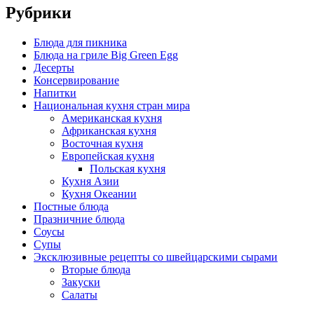
Рубрики
Блюда для пикника
Блюда на гриле Big Green Egg
Десерты
Консервирование
Напитки
Национальная кухня стран мира
Американская кухня
Африканская кухня
Восточная кухня
Европейская кухня
Польская кухня
Кухня Азии
Кухня Океании
Постные блюда
Празничние блюда
Соусы
Супы
Эксклюзивные рецепты со швейцарскими сырами
Вторые блюда
Закуски
Салаты